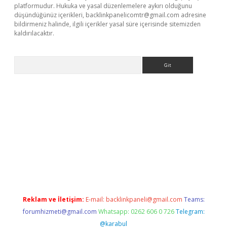
platformudur. Hukuka ve yasal düzenlemelere aykırı olduğunu
düşündüğünüz içerikleri,
backlinkpanelicomtr@gmail.com
adresine
bildirmeniz halinde, ilgili içerikler yasal süre içerisinde sitemizden
kaldırılacaktır.
Arama
betexper.xyz
Reklam ve İletişim:
E-mail:
backlinkpaneli@gmail.com
Teams:
forumhizmeti@gmail.com
Whatsapp: 0262 606 0 726
Telegram:
@karabul