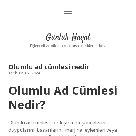
menüyü
Anasayfa
aç
Gizlilik Politikası
Günlük Hayat
Yasal Uyarı
Eğlenceli ve dikkat çekici kısa içeriklerle dolu.
Hakkımızda
Olumlu ad cümlesi nedir
Tarih: Eylül 2, 2024
Olumlu Ad Cümlesi
Nedir?
Olumlu ad cümlesi, bir kişinin düşüncelerini,
duygularını, başarılarını, marjinal eylemleri veya