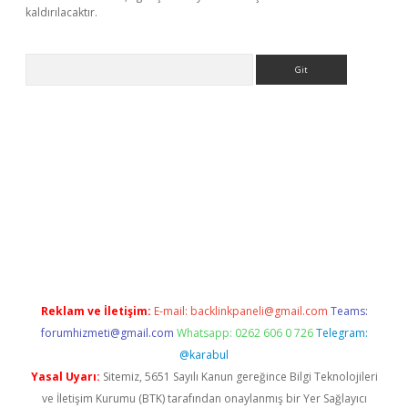
kaldırılacaktır.
Arama
texper.xyz
Reklam ve İletişim:
E-mail:
backlinkpaneli@gmail.com
Teams:
forumhizmeti@gmail.com
Whatsapp: 0262 606 0 726
Telegram:
@karabul
Yasal Uyarı:
Sitemiz, 5651 Sayılı Kanun gereğince Bilgi Teknolojileri
ve İletişim Kurumu (BTK) tarafından onaylanmış bir Yer Sağlayıcı