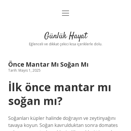
menüyü
Anasayfa
aç
Gizlilik Politikası
Günlük Hayat
Yasal Uyarı
Eğlenceli ve dikkat çekici kısa içeriklerle dolu.
Hakkımızda
Önce Mantar Mı Soğan Mı
Tarih: Mayıs 1, 2025
İlk önce mantar mı
soğan mı?
Soğanları küpler halinde doğrayın ve zeytinyağını
tavaya koyun. Soğan kavrulduktan sonra domates