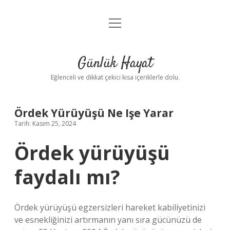
menüyü
Anasayfa
aç
Gizlilik Politikası
Günlük Hayat
Yasal Uyarı
Eğlenceli ve dikkat çekici kısa içeriklerle dolu.
Hakkımızda
Ördek Yürüyüşü Ne Işe Yarar
Tarih: Kasım 25, 2024
Ördek yürüyüşü
faydalı mı?
Ördek yürüyüşü egzersizleri hareket kabiliyetinizi
ve esnekliğinizi artırmanın yanı sıra gücünüzü de