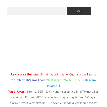
Arama
texper.xyz
Reklam ve İletişim:
E-mail:
backlinkpaneli@gmail.com
Teams:
forumhizmeti@gmail.com
Whatsapp: 0262 606 0 726
Telegram:
@karabul
Yasal Uyarı:
Sitemiz, 5651 Sayılı Kanun gereğince Bilgi Teknolojileri
ve İletişim Kurumu (BTK) tarafından onaylanmış bir Yer Sağlayıcı
olarak hizmet vermektedir. Bu nedenle, sitedeki içerikleri proaktif