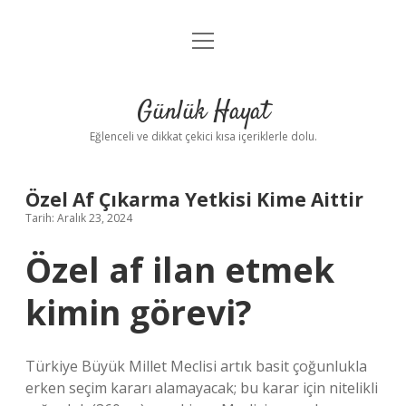
menüyü
Anasayfa
aç
Gizlilik Politikası
Günlük Hayat
Yasal Uyarı
Eğlenceli ve dikkat çekici kısa içeriklerle dolu.
Hakkımızda
Özel Af Çıkarma Yetkisi Kime Aittir
Tarih: Aralık 23, 2024
Özel af ilan etmek
kimin görevi?
Türkiye Büyük Millet Meclisi artık basit çoğunlukla
erken seçim kararı alamayacak; bu karar için nitelikli