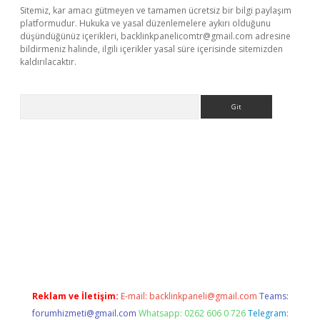
Sitemiz, kar amacı gütmeyen ve tamamen ücretsiz bir bilgi paylaşım
platformudur. Hukuka ve yasal düzenlemelere aykırı olduğunu
düşündüğünüz içerikleri,
backlinkpanelicomtr@gmail.com
adresine
bildirmeniz halinde, ilgili içerikler yasal süre içerisinde sitemizden
kaldırılacaktır.
Arama
per.xyz
Reklam ve İletişim:
E-mail:
backlinkpaneli@gmail.com
Teams:
forumhizmeti@gmail.com
Whatsapp: 0262 606 0 726
Telegram: