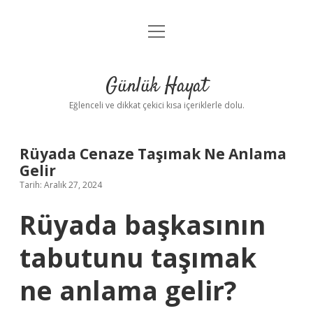
menüyü
Anasayfa
aç
Gizlilik Politikası
Günlük Hayat
Yasal Uyarı
Eğlenceli ve dikkat çekici kısa içeriklerle dolu.
Hakkımızda
Rüyada Cenaze Taşımak Ne Anlama
Gelir
Tarih: Aralık 27, 2024
Rüyada başkasının
tabutunu taşımak
ne anlama gelir?