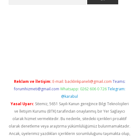
.xyz
Reklam ve İletişim:
E-mail:
backlinkpaneli@gmail.com
Teams:
forumhizmeti@gmail.com
Whatsapp: 0262 606 0 726
Telegram:
@karabul
Yasal Uyarı:
Sitemiz, 5651 Sayılı Kanun gereğince Bilgi Teknolojileri
ve İletişim Kurumu (BTK) tarafından onaylanmış bir Yer Sağlayıcı
olarak hizmet vermektedir. Bu nedenle, sitedeki içerikleri proaktif
olarak denetleme veya araştırma yükümlülüğümüz bulunmamaktadır.
Ancak, üyelerimiz yazdıkları içeriklerin sorumluluğunu taşımakta olup,