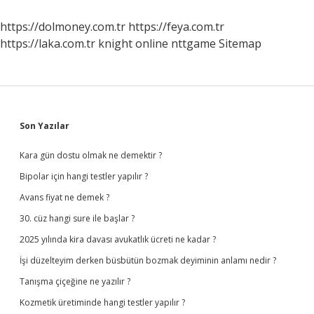
Başvurulur
https://dolmoney.com.tr
https://feya.com.tr
https://laka.com.tr
knight online
nttgame
Sitemap
Sidebar
Son Yazılar
Kara gün dostu olmak ne demektir ?
Bipolar için hangi testler yapılır ?
Avans fiyat ne demek ?
30. cüz hangi sure ile başlar ?
2025 yılında kira davası avukatlık ücreti ne kadar ?
İşi düzelteyim derken büsbütün bozmak deyiminin anlamı nedir ?
Tanışma çiçeğine ne yazılır ?
Kozmetik üretiminde hangi testler yapılır ?