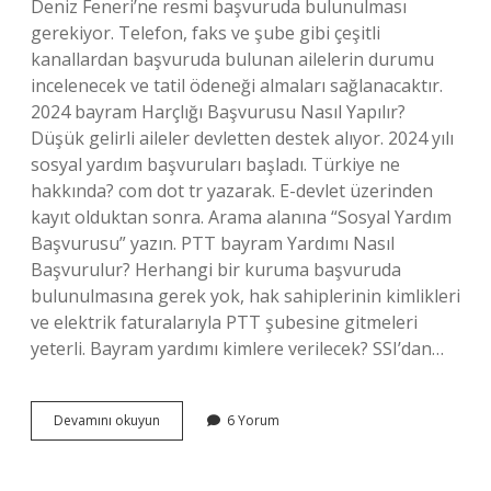
Deniz Feneri’ne resmi başvuruda bulunulması
gerekiyor. Telefon, faks ve şube gibi çeşitli
kanallardan başvuruda bulunan ailelerin durumu
incelenecek ve tatil ödeneği almaları sağlanacaktır.
2024 bayram Harçlığı Başvurusu Nasıl Yapılır?
Düşük gelirli aileler devletten destek alıyor. 2024 yılı
sosyal yardım başvuruları başladı. Türkiye ne
hakkında? com dot tr yazarak. E-devlet üzerinden
kayıt olduktan sonra. Arama alanına “Sosyal Yardım
Başvurusu” yazın. PTT bayram Yardımı Nasıl
Başvurulur? Herhangi bir kuruma başvuruda
bulunulmasına gerek yok, hak sahiplerinin kimlikleri
ve elektrik faturalarıyla PTT şubesine gitmeleri
yeterli. Bayram yardımı kimlere verilecek? SSI’dan…
Bayram
Devamını okuyun
6 Yorum
Yardım
Parası
Nasıl