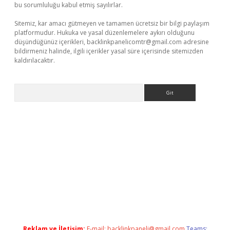
bu sorumluluğu kabul etmiş sayılırlar.
Sitemiz, kar amacı gütmeyen ve tamamen ücretsiz bir bilgi paylaşım
platformudur. Hukuka ve yasal düzenlemelere aykırı olduğunu
düşündüğünüz içerikleri,
backlinkpanelicomtr@gmail.com
adresine
bildirmeniz halinde, ilgili içerikler yasal süre içerisinde sitemizden
kaldırılacaktır.
Arama
ci giriş
betexper.xyz
Reklam ve İletişim:
E-mail:
backlinkpaneli@gmail.com
Teams: