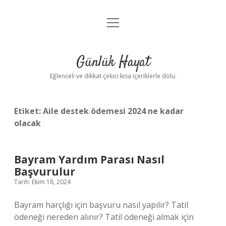
menüyü
Anasayfa
aç
Gizlilik Politikası
Günlük Hayat
Yasal Uyarı
Eğlenceli ve dikkat çekici kısa içeriklerle dolu.
Hakkımızda
Etiket:
Aile destek ödemesi 2024 ne kadar
olacak
Bayram Yardım Parası Nasıl
Başvurulur
Tarih: Ekim 18, 2024
Bayram harçlığı için başvuru nasıl yapılır? Tatil
ödeneği nereden alınır? Tatil ödeneği almak için