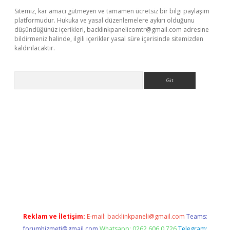
Sitemiz, kar amacı gütmeyen ve tamamen ücretsiz bir bilgi paylaşım
platformudur. Hukuka ve yasal düzenlemelere aykırı olduğunu
düşündüğünüz içerikleri,
backlinkpanelicomtr@gmail.com
adresine
bildirmeniz halinde, ilgili içerikler yasal süre içerisinde sitemizden
kaldırılacaktır.
Arama
ci giriş
betexper.xyz
Reklam ve İletişim:
E-mail:
backlinkpaneli@gmail.com
Teams:
forumhizmeti@gmail.com
Whatsapp: 0262 606 0 726
Telegram: