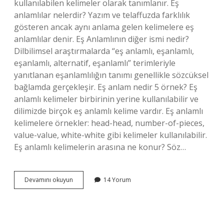
kullanılabilen kelimeler olarak tanımlanır. Eş
anlamlılar nelerdir? Yazım ve telaffuzda farklılık
gösteren ancak aynı anlama gelen kelimelere eş
anlamlılar denir. Eş Anlamlının diğer ismi nedir?
Dilbilimsel araştırmalarda “eş anlamlı, eşanlamlı,
eşanlamlı, alternatif, eşanlamlı” terimleriyle
yanıtlanan eşanlamlılığın tanımı genellikle sözcüksel
bağlamda gerçekleşir. Eş anlam nedir 5 örnek? Eş
anlamlı kelimeler birbirinin yerine kullanılabilir ve
dilimizde birçok eş anlamlı kelime vardır. Eş anlamlı
kelimelere örnekler: head-head, number-of-pieces,
value-value, white-white gibi kelimeler kullanılabilir.
Eş anlamlı kelimelerin arasına ne konur? Söz…
Eş
Devamını okuyun
14 Yorum
Anlamlı
Kelimelerin
Eş
Anlamlısı