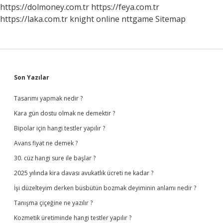
Ne
https://dolmoney.com.tr
https://feya.com.tr
https://laka.com.tr
knight online
nttgame
Sitemap
Sidebar
Son Yazılar
Tasarımı yapmak nedir ?
Kara gün dostu olmak ne demektir ?
Bipolar için hangi testler yapılır ?
Avans fiyat ne demek ?
30. cüz hangi sure ile başlar ?
2025 yılında kira davası avukatlık ücreti ne kadar ?
İşi düzelteyim derken büsbütün bozmak deyiminin anlamı nedir ?
Tanışma çiçeğine ne yazılır ?
Kozmetik üretiminde hangi testler yapılır ?