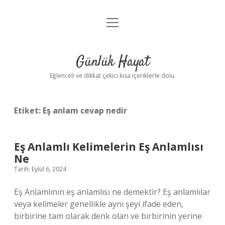
menüyü
Anasayfa
aç
Gizlilik Politikası
Günlük Hayat
Yasal Uyarı
Eğlenceli ve dikkat çekici kısa içeriklerle dolu.
Hakkımızda
Etiket:
Eş anlam cevap nedir
Eş Anlamlı Kelimelerin Eş Anlamlısı
Ne
Tarih: Eylül 6, 2024
Eş Anlamlının eş anlamlısı ne demektir? Eş anlamlılar
veya kelimeler genellikle aynı şeyi ifade eden,
birbirine tam olarak denk olan ve birbirinin yerine