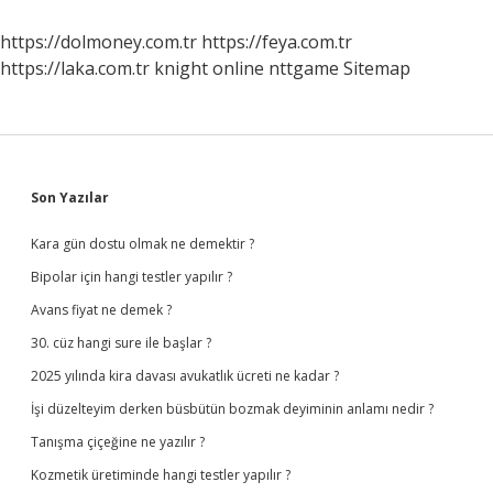
https://dolmoney.com.tr
https://feya.com.tr
https://laka.com.tr
knight online
nttgame
Sitemap
Sidebar
Son Yazılar
Kara gün dostu olmak ne demektir ?
Bipolar için hangi testler yapılır ?
Avans fiyat ne demek ?
30. cüz hangi sure ile başlar ?
2025 yılında kira davası avukatlık ücreti ne kadar ?
İşi düzelteyim derken büsbütün bozmak deyiminin anlamı nedir ?
Tanışma çiçeğine ne yazılır ?
Kozmetik üretiminde hangi testler yapılır ?