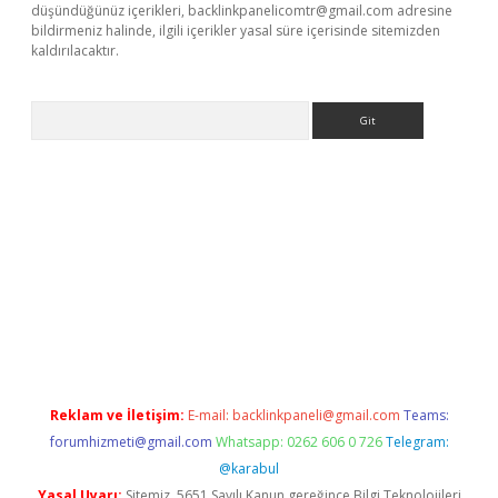
düşündüğünüz içerikleri,
backlinkpanelicomtr@gmail.com
adresine
bildirmeniz halinde, ilgili içerikler yasal süre içerisinde sitemizden
kaldırılacaktır.
Arama
tci giriş
betexper.xyz
Reklam ve İletişim:
E-mail:
backlinkpaneli@gmail.com
Teams:
forumhizmeti@gmail.com
Whatsapp: 0262 606 0 726
Telegram:
@karabul
Yasal Uyarı:
Sitemiz, 5651 Sayılı Kanun gereğince Bilgi Teknolojileri