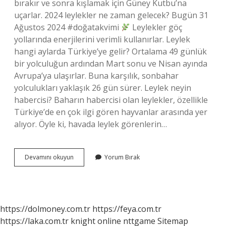
bırakır ve sonra kışlamak için Güney Kutbu’na
uçarlar. 2024 leylekler ne zaman gelecek? Bugün 31
Ağustos 2024 #doğatakvimi
Leylekler göç
yollarında enerjilerini verimli kullanırlar. Leylek
hangi aylarda Türkiye’ye gelir? Ortalama 49 günlük
bir yolculuğun ardından Mart sonu ve Nisan ayında
Avrupa’ya ulaşırlar. Buna karşılık, sonbahar
yolculukları yaklaşık 26 gün sürer. Leylek neyin
habercisi? Baharın habercisi olan leylekler, özellikle
Türkiye’de en çok ilgi gören hayvanlar arasında yer
alıyor. Öyle ki, havada leylek görenlerin…
Leylekler
Devamını okuyun
Yorum Bırak
Ne
Zaman
Görülür
https://dolmoney.com.tr
https://feya.com.tr
https://laka.com.tr
knight online
nttgame
Sitemap