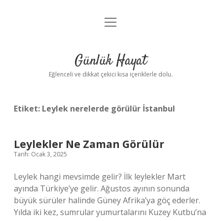
menüyü
Anasayfa
aç
Gizlilik Politikası
Günlük Hayat
Yasal Uyarı
Eğlenceli ve dikkat çekici kısa içeriklerle dolu.
Hakkımızda
Etiket:
Leylek nerelerde görülür İstanbul
Leylekler Ne Zaman Görülür
Tarih: Ocak 3, 2025
Leylek hangi mevsimde gelir? İlk leylekler Mart
ayında Türkiye’ye gelir. Ağustos ayının sonunda
büyük sürüler halinde Güney Afrika’ya göç ederler.
Yılda iki kez, sumrular yumurtalarını Kuzey Kutbu’na