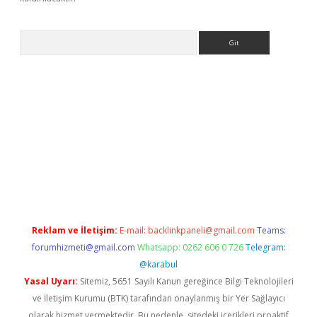
Arama
etci giriş
betexper.xyz
Reklam ve İletişim:
E-mail:
backlinkpaneli@gmail.com
Teams:
forumhizmeti@gmail.com
Whatsapp: 0262 606 0 726
Telegram:
@karabul
Yasal Uyarı:
Sitemiz, 5651 Sayılı Kanun gereğince Bilgi Teknolojileri
ve İletişim Kurumu (BTK) tarafından onaylanmış bir Yer Sağlayıcı
olarak hizmet vermektedir. Bu nedenle, sitedeki içerikleri proaktif