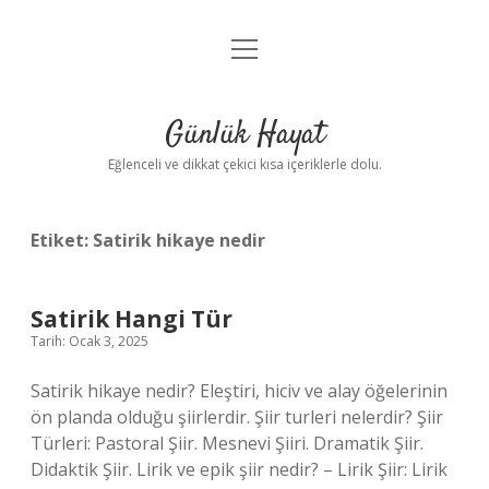
menüyü
Anasayfa
aç
Gizlilik Politikası
Günlük Hayat
Yasal Uyarı
Eğlenceli ve dikkat çekici kısa içeriklerle dolu.
Hakkımızda
Etiket:
Satirik hikaye nedir
Satirik Hangi Tür
Tarih: Ocak 3, 2025
Satirik hikaye nedir? Eleştiri, hiciv ve alay öğelerinin
ön planda olduğu şiirlerdir. Şiir turleri nelerdir? Şiir
Türleri: Pastoral Şiir. Mesnevi Şiiri. Dramatik Şiir.
Didaktik Şiir. Lirik ve epik şiir nedir? – Lirik Şiir: Lirik