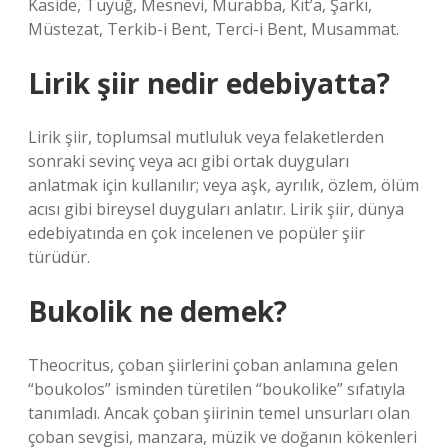
Kaside, Tuyuğ, Mesnevi, Murabba, Kıt’a, Şarkı,
Müstezat, Terkib-i Bent, Terci-i Bent, Musammat.
Lirik şiir nedir edebiyatta?
Lirik şiir, toplumsal mutluluk veya felaketlerden
sonraki sevinç veya acı gibi ortak duyguları
anlatmak için kullanılır; veya aşk, ayrılık, özlem, ölüm
acısı gibi bireysel duyguları anlatır. Lirik şiir, dünya
edebiyatında en çok incelenen ve popüler şiir
türüdür.
Bukolik ne demek?
Theocritus, çoban şiirlerini çoban anlamına gelen
“boukolos” isminden türetilen “boukolike” sıfatıyla
tanımladı. Ancak çoban şiirinin temel unsurları olan
çoban sevgisi, manzara, müzik ve doğanın kökenleri