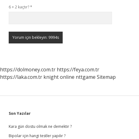
6 + 2 kaçtır?
*
https://dolmoney.com.tr
https://feya.com.tr
https://laka.com.tr
knight online
nttgame
Sitemap
Sidebar
Son Yazılar
Kara gün dostu olmak ne demektir ?
Bipolar için hangi testler yapılır ?