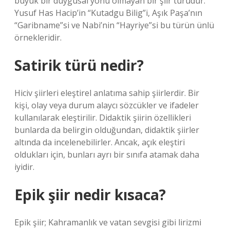
büyük bir duygusal yönü olmayan bir şiir türüdür.
Yusuf Has Hacip’in “Kutadgu Bilig”i, Aşık Paşa’nın
“Garibname”si ve Nabi’nin “Hayriye”si bu türün ünlü
örnekleridir.
Satirik türü nedir?
Hiciv şiirleri eleştirel anlatıma sahip şiirlerdir. Bir
kişi, olay veya durum alaycı sözcükler ve ifadeler
kullanılarak eleştirilir. Didaktik şiirin özellikleri
bunlarda da belirgin olduğundan, didaktik şiirler
altında da incelenebilirler. Ancak, açık eleştiri
oldukları için, bunları ayrı bir sınıfa atamak daha
iyidir.
Epik şiir nedir kısaca?
Epik şiir; Kahramanlık ve vatan sevgisi gibi lirizmi