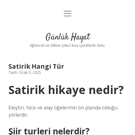
menüyü
Anasayfa
aç
Gizlilik Politikası
Günlük Hayat
Yasal Uyarı
Eğlenceli ve dikkat çekici kısa içeriklerle dolu.
Hakkımızda
Satirik Hangi Tür
Tarih: Ocak 3, 2025
Satirik hikaye nedir?
Eleştiri, hiciv ve alay öğelerinin ön planda olduğu
şiirlerdir.
Şiir turleri nelerdir?