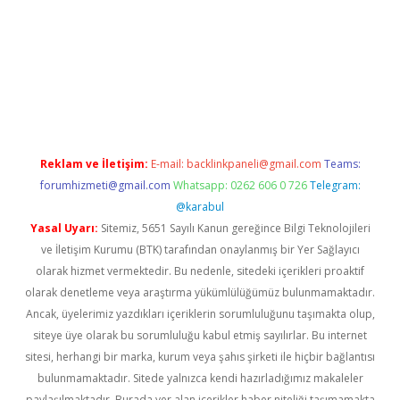
xper.xyz
Reklam ve İletişim:
E-mail:
backlinkpaneli@gmail.com
Teams:
forumhizmeti@gmail.com
Whatsapp: 0262 606 0 726
Telegram:
@karabul
Yasal Uyarı:
Sitemiz, 5651 Sayılı Kanun gereğince Bilgi Teknolojileri
ve İletişim Kurumu (BTK) tarafından onaylanmış bir Yer Sağlayıcı
olarak hizmet vermektedir. Bu nedenle, sitedeki içerikleri proaktif
olarak denetleme veya araştırma yükümlülüğümüz bulunmamaktadır.
Ancak, üyelerimiz yazdıkları içeriklerin sorumluluğunu taşımakta olup,
siteye üye olarak bu sorumluluğu kabul etmiş sayılırlar. Bu internet
sitesi, herhangi bir marka, kurum veya şahıs şirketi ile hiçbir bağlantısı
bulunmamaktadır. Sitede yalnızca kendi hazırladığımız makaleler
paylaşılmaktadır. Burada yer alan içerikler haber niteliği taşımamakta