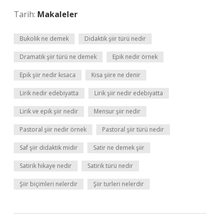
Tarih:
Makaleler
Bukolik ne demek
Didaktik şiir türü nedir
Dramatik şiir türü ne demek
Epik nedir örnek
Epik şiir nedir kısaca
Kısa şiire ne denir
Lirik nedir edebiyatta
Lirik şiir nedir edebiyatta
Lirik ve epik şiir nedir
Mensur şiir nedir
Pastoral şiir nedir örnek
Pastoral şiir türü nedir
Saf şiir didaktik midir
Satir ne demek şiir
Satirik hikaye nedir
Satirik türü nedir
Şiir biçimleri nelerdir
Şiir turleri nelerdir