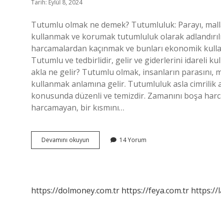
Tarih: Eylül 8, 2024
Tutumlu olmak ne demek? Tutumluluk: Parayı, malları,
kullanmak ve korumak tutumluluk olarak adlandırılır.
harcamalardan kaçınmak ve bunları ekonomik kulla
Tutumlu ve tedbirlidir, gelir ve giderlerini idareli
akla ne gelir? Tutumlu olmak, insanların parasını, m
kullanmak anlamına gelir. Tutumluluk asla cimrilik 
konusunda düzenli ve temizdir. Zamanını boşa harca
harcamayan, bir kısmını…
Tutumlu
Devamını okuyun
14 Yorum
Olmak
Neye
Denir
https://dolmoney.com.tr
https://feya.com.tr
https://