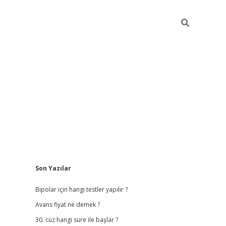
Sidebar
Son Yazılar
betci giriş
Bipolar için hangi testler yapılır ?
Avans fiyat ne demek ?
30. cüz hangi sure ile başlar ?