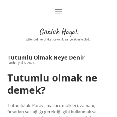
menüyü
Anasayfa
aç
Gizlilik Politikası
Günlük Hayat
Yasal Uyarı
Eğlenceli ve dikkat çekici kısa içeriklerle dolu.
Hakkımızda
Tutumlu Olmak Neye Denir
Tarih: Eylül 8, 2024
Tutumlu olmak ne
demek?
Tutumluluk: Parayı, malları, mülkleri, zamanı,
fırsatları ve sağlığı gerektiği gibi kullanmak ve