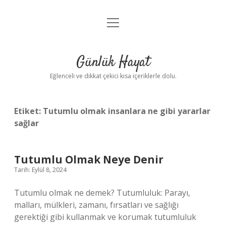
menüyü
Anasayfa
aç
Gizlilik Politikası
Günlük Hayat
Yasal Uyarı
Eğlenceli ve dikkat çekici kısa içeriklerle dolu.
Hakkımızda
Etiket:
Tutumlu olmak insanlara ne gibi yararlar
sağlar
Tutumlu Olmak Neye Denir
Tarih: Eylül 8, 2024
Tutumlu olmak ne demek? Tutumluluk: Parayı,
malları, mülkleri, zamanı, fırsatları ve sağlığı
gerektiği gibi kullanmak ve korumak tutumluluk