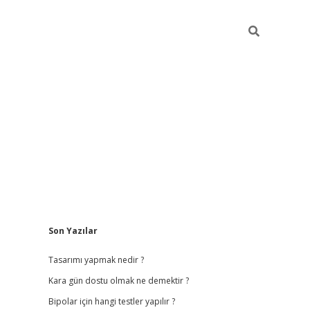
Sidebar
Son Yazılar
betci giriş
b
Tasarımı yapmak nedir ?
Kara gün dostu olmak ne demektir ?
Bipolar için hangi testler yapılır ?