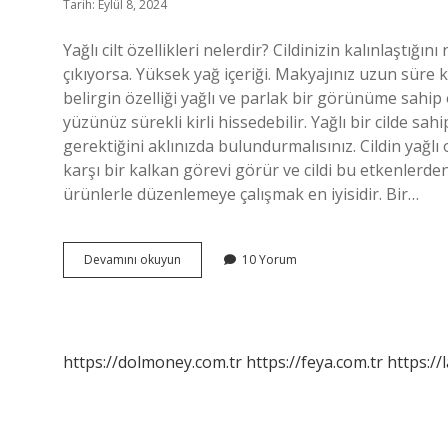
Tarih: Eylül 8, 2024
Yağlı cilt özellikleri nelerdir? Cildinizin kalınlaştığını
çıkıyorsa. Yüksek yağ içeriği. Makyajınız uzun süre kalı
belirgin özelliği yağlı ve parlak bir görünüme sahip o
yüzünüz sürekli kirli hissedebilir. Yağlı bir cilde sa
gerektiğini aklınızda bulundurmalısınız. Cildin yağlı o
karşı bir kalkan görevi görür ve cildi bu etkenler
ürünlerle düzenlemeye çalışmak en iyisidir. Bir…
Yağlı
Devamını okuyun
10 Yorum
Cildin
Özellikleri
Nelerdir
https://dolmoney.com.tr
https://feya.com.tr
https://