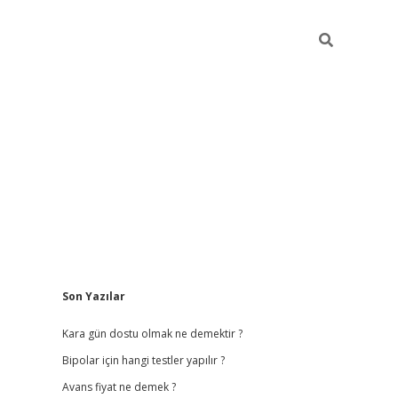
Sidebar
Son Yazılar
betci giriş
betexper.
Kara gün dostu olmak ne demektir ?
Bipolar için hangi testler yapılır ?
Avans fiyat ne demek ?