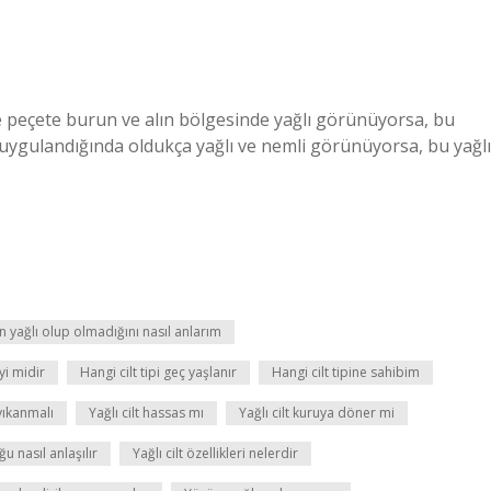
 peçete burun ve alın bölgesinde yağlı görünüyorsa, bu
e uygulandığında oldukça yağlı ve nemli görünüyorsa, bu yağlı
n yağlı olup olmadığını nasıl anlarım
yi midir
Hangi cilt tipi geç yaşlanır
Hangi cilt tipine sahibim
 yıkanmalı
Yağlı cilt hassas mı
Yağlı cilt kuruya döner mi
ğu nasıl anlaşılır
Yağlı cilt özellikleri nelerdir