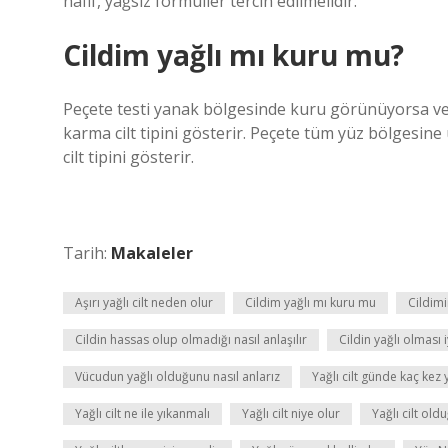
hafif, yağsız formüller tercih edilmelidir.
Cildim yağlı mı kuru mu?
Peçete testi yanak bölgesinde kuru görünüyorsa ve
karma cilt tipini gösterir. Peçete tüm yüz bölgesin
cilt tipini gösterir.
Tarih:
Makaleler
Aşırı yağlı cilt neden olur
Cildim yağlı mı kuru mu
Cildimi
Cildin hassas olup olmadığı nasıl anlaşılır
Cildin yağlı olması i
Vücudun yağlı olduğunu nasıl anlarız
Yağlı cilt günde kaç kez
Yağlı cilt ne ile yıkanmalı
Yağlı cilt niye olur
Yağlı cilt oldu