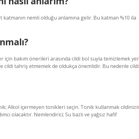
nı nasıl anlarım?
 üst katmanın nemli olduğu anlamına gelir. Bu katman %10 ila
anmalı?
tler için bakım önerileri arasında cildi bol suyla temizlemek yer
 cildi tahriş etmemek de oldukça önemlidir. Bu nedenle cildi
nik; Alkol içermeyen tonikleri seçin. Tonik kullanmak cildinizi
ı olacaktır. Nemlendirici; Su bazlı ve yağsız hafif