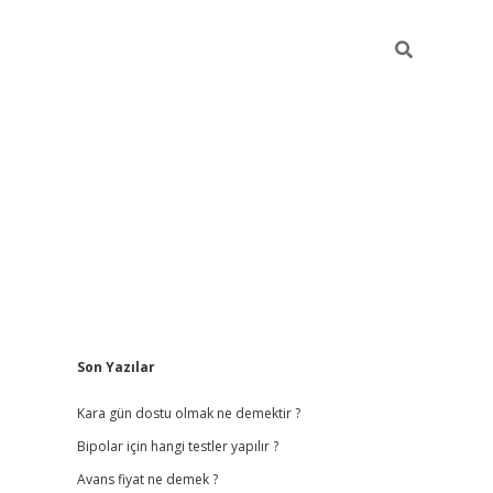
Sidebar
Son Yazılar
betci giriş
betexper.x
Kara gün dostu olmak ne demektir ?
Bipolar için hangi testler yapılır ?
Avans fiyat ne demek ?