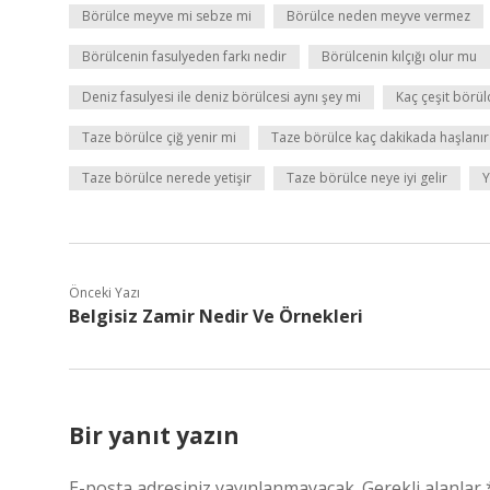
Börülce meyve mi sebze mi
Börülce neden meyve vermez
Börülcenin fasulyeden farkı nedir
Börülcenin kılçığı olur mu
Deniz fasulyesi ile deniz börülcesi aynı şey mi
Kaç çeşit börül
Taze börülce çiğ yenir mi
Taze börülce kaç dakikada haşlanır
Taze börülce nerede yetişir
Taze börülce neye iyi gelir
Y
Önceki Yazı
Belgisiz Zamir Nedir Ve Örnekleri
Bir yanıt yazın
E-posta adresiniz yayınlanmayacak.
Gerekli alanlar