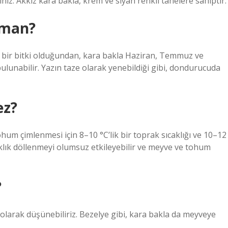
niz. Akkız kara bakla, krem ​​ve siyah renkli tanelere sahiptir.
aman?
 bir bitki olduğundan, kara bakla Haziran, Temmuz ve
ulunabilir. Yazın taze olarak yenebildiği gibi, dondurucuda
ez?
ohum çimlenmesi için 8–10 °C’lik bir toprak sıcaklığı ve 10–12
kuraklık döllenmeyi olumsuz etkileyebilir ve meyve ve tohum
?
olarak düşünebiliriz. Bezelye gibi, kara bakla da meyveye