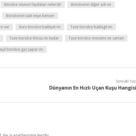
Börülce otunun faydaları nelerdir
Börülcenin diğer adı ne
Börülcenin tadı neye benzer
ce var
Kuru börülce bakliyat mı
Taze börülce baklagil mi
Taze börülce kilosu ne kadar
Taze börülce mevsimi ne zaman
eşil börülce gaz yapar mı
Sonraki Yaz
Dünyanın En Hızlı Uçan Kuşu Hangis
*
ile işaretlenmişlerdir