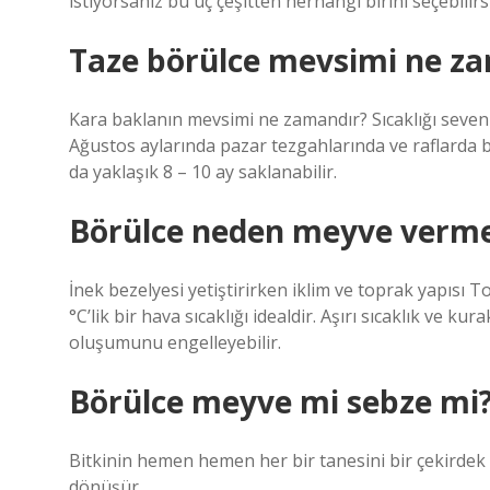
istiyorsanız bu üç çeşitten herhangi birini seçebilirsi
Taze börülce mevsimi ne z
Kara baklanın mevsimi ne zamandır? Sıcaklığı seven
Ağustos aylarında pazar tezgahlarında ve raflarda b
da yaklaşık 8 – 10 ay saklanabilir.
Börülce neden meyve verm
İnek bezelyesi yetiştirirken iklim ve toprak yapısı T
°C’lik bir hava sıcaklığı idealdir. Aşırı sıcaklık ve 
oluşumunu engelleyebilir.
Börülce meyve mi sebze mi
Bitkinin hemen hemen her bir tanesini bir çekirdek 
dönüşür.