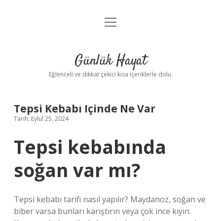
menüyü
Anasayfa
aç
Gizlilik Politikası
Günlük Hayat
Yasal Uyarı
Eğlenceli ve dikkat çekici kısa içeriklerle dolu.
Hakkımızda
Tepsi Kebabı Içinde Ne Var
Tarih: Eylül 25, 2024
Tepsi kebabında
soğan var mı?
Tepsi kebabı tarifi nasıl yapılır? Maydanoz, soğan ve
biber varsa bunları karıştırın veya çok ince kıyın.