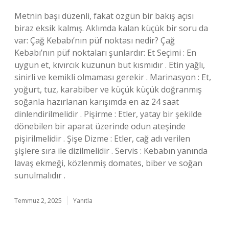
Metnin başı düzenli, fakat özgün bir bakış açısı
biraz eksik kalmış. Aklımda kalan küçük bir soru da
var: Çağ Kebabı’nın püf noktası nedir? Çağ
Kebabı’nın püf noktaları şunlardır: Et Seçimi : En
uygun et, kıvırcık kuzunun but kısmıdır . Etin yağlı,
sinirli ve kemikli olmaması gerekir . Marinasyon : Et,
yoğurt, tuz, karabiber ve küçük küçük doğranmış
soğanla hazırlanan karışımda en az 24 saat
dinlendirilmelidir . Pişirme : Etler, yatay bir şekilde
dönebilen bir aparat üzerinde odun ateşinde
pişirilmelidir . Şişe Dizme : Etler, cağ adı verilen
şişlere sıra ile dizilmelidir . Servis : Kebabın yanında
lavaş ekmeği, közlenmiş domates, biber ve soğan
sunulmalıdır .
Temmuz 2, 2025
Yanıtla