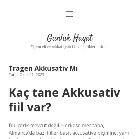
menüyü
Anasayfa
aç
Gizlilik Politikası
Günlük Hayat
Yasal Uyarı
Eğlenceli ve dikkat çekici kısa içeriklerle dolu.
Hakkımızda
Tragen Akkusativ Mı
Tarih: Ocak 21, 2025
Kaç tane Akkusativ
fiil var?
Bu içerik mevcut değil. Herkese merhaba,
Almanca’da bazı fiiller basit accusative biçimine, yani