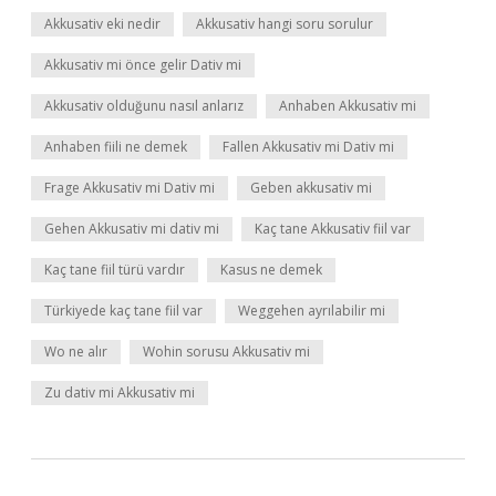
Akkusativ eki nedir
Akkusativ hangi soru sorulur
Akkusativ mi önce gelir Dativ mi
Akkusativ olduğunu nasıl anlarız
Anhaben Akkusativ mi
Anhaben fiili ne demek
Fallen Akkusativ mi Dativ mi
Frage Akkusativ mi Dativ mi
Geben akkusativ mi
Gehen Akkusativ mi dativ mi
Kaç tane Akkusativ fiil var
Kaç tane fiil türü vardır
Kasus ne demek
Türkiyede kaç tane fiil var
Weggehen ayrılabilir mi
Wo ne alır
Wohin sorusu Akkusativ mi
Zu dativ mi Akkusativ mi