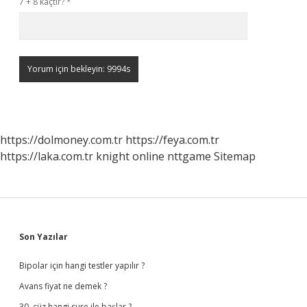
7 + 8 kaçtır?
*
https://dolmoney.com.tr
https://feya.com.tr
https://laka.com.tr
knight online
nttgame
Sitemap
Sidebar
Son Yazılar
Bipolar için hangi testler yapılır ?
Avans fiyat ne demek ?
30. cüz hangi sure ile başlar ?