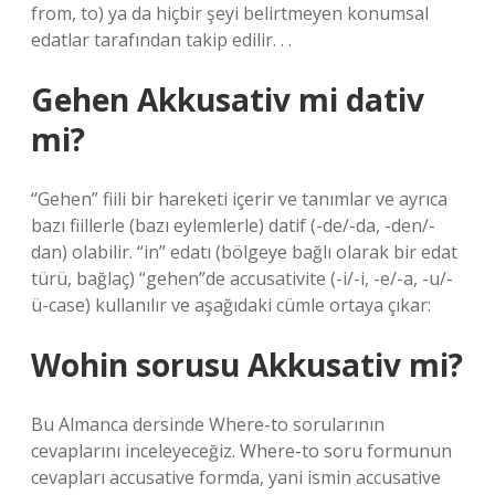
from, to) ya da hiçbir şeyi belirtmeyen konumsal
edatlar tarafından takip edilir. . .
Gehen Akkusativ mi dativ
mi?
“Gehen” fiili bir hareketi içerir ve tanımlar ve ayrıca
bazı fiillerle (bazı eylemlerle) datif (-de/-da, -den/-
dan) olabilir. “in” edatı (bölgeye bağlı olarak bir edat
türü, bağlaç) “gehen”de accusativite (-i/-i, -e/-a, -u/-
ü-case) kullanılır ve aşağıdaki cümle ortaya çıkar:
Wohin sorusu Akkusativ mi?
Bu Almanca dersinde Where-to sorularının
cevaplarını inceleyeceğiz. Where-to soru formunun
cevapları accusative formda, yani ismin accusative