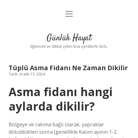
menüyü
Anasayfa
aç
Gizlilik Politikası
Günlük Hayat
Yasal Uyarı
Eğlenceli ve dikkat çekici kısa içeriklerle dolu.
Hakkımızda
Tüplü Asma Fidanı Ne Zaman Dikilir
Tarih: Aralık 13, 2024
Asma fidanı hangi
aylarda dikilir?
Bölgeye ve rakıma bağlı olarak, yapraklar
döküldükten sonra (genellikle Kasım ayının 1-2.