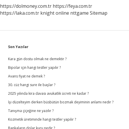
https://dolmoney.com.tr
https://feya.com.tr
https://laka.com.tr
knight online
nttgame
Sitemap
Sidebar
Son Yazılar
Kara gün dostu olmak ne demektir ?
Bipolar için hangi testler yapılır ?
Avans fiyat ne demek ?
30. cüz hangi sure ile başlar ?
2025 yılında kira davası avukatlık ücreti ne kadar ?
İşi düzelteyim derken büsbütün bozmak deyiminin anlamı nedir ?
Tanışma çiçeğine ne yazılır ?
Kozmetik üretiminde hangi testler yapılır ?
Bankaların dolar kuru nedir ?