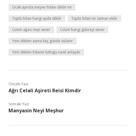
Ocak ayında meyve fidanı dikilir mi
Tüplü fidan hangi ayda dikilir
Tüplü fidan ne zaman ekilir
Üzüm ağacı neyi sever
Üzüm hangi gübreyi sever
Yeni dikilen asma kaç günde sulanır
Yeni dikilen fidanın tuttuğu nasıl anlaşılır
Önceki Yazı
Ağrı Celali Aşireti Reisi Kimdir
Sonraki Yazı
Manyasin Neyi Meşhur