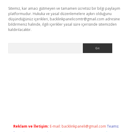
Sitemiz, kar amacı gütmeyen ve tamamen ücretsiz bir bilgi paylaşım
platformudur. Hukuka ve yasal düzenlemelere aykırı olduğunu
düşündüğünüz içerikleri,
backlinkpanelicomtr@gmail.com
adresine
bildirmeniz halinde, ilgili içerikler yasal süre içerisinde sitemizden
kaldırılacaktır.
Arama
xper.xyz
Reklam ve İletişim:
E-mail:
backlinkpaneli@gmail.com
Teams: