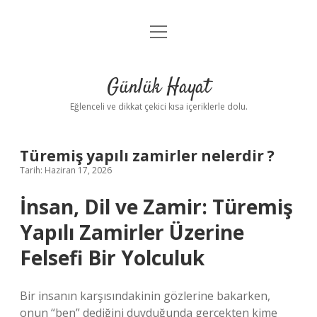
menüyü
Anasayfa
aç
Gizlilik Politikası
Günlük Hayat
Yasal Uyarı
Eğlenceli ve dikkat çekici kısa içeriklerle dolu.
Hakkımızda
Türemiş yapılı zamirler nelerdir ?
Tarih: Haziran 17, 2026
İnsan, Dil ve Zamir: Türemiş
Yapılı Zamirler Üzerine
Felsefi Bir Yolculuk
Bir insanın karşısındakinin gözlerine bakarken,
onun “ben” dediğini duyduğunda gerçekten kime