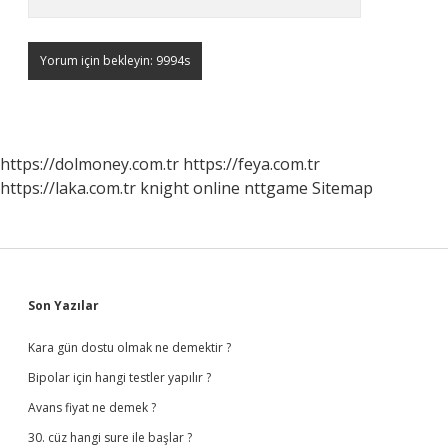
https://dolmoney.com.tr
https://feya.com.tr
https://laka.com.tr
knight online
nttgame
Sitemap
Sidebar
Son Yazılar
Kara gün dostu olmak ne demektir ?
Bipolar için hangi testler yapılır ?
Avans fiyat ne demek ?
30. cüz hangi sure ile başlar ?