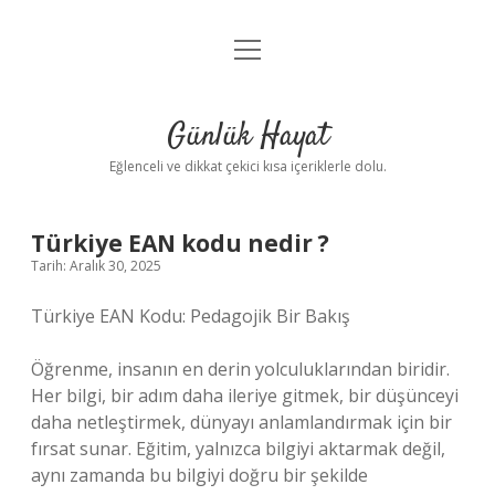
menüyü
Anasayfa
aç
Gizlilik Politikası
Günlük Hayat
Yasal Uyarı
Eğlenceli ve dikkat çekici kısa içeriklerle dolu.
Hakkımızda
Türkiye EAN kodu nedir ?
Tarih: Aralık 30, 2025
Türkiye EAN Kodu: Pedagojik Bir Bakış
Öğrenme, insanın en derin yolculuklarından biridir.
Her bilgi, bir adım daha ileriye gitmek, bir düşünceyi
daha netleştirmek, dünyayı anlamlandırmak için bir
fırsat sunar. Eğitim, yalnızca bilgiyi aktarmak değil,
aynı zamanda bu bilgiyi doğru bir şekilde