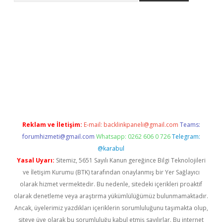
exper.xyz
Reklam ve İletişim:
E-mail:
backlinkpaneli@gmail.com
Teams:
forumhizmeti@gmail.com
Whatsapp: 0262 606 0 726
Telegram:
@karabul
Yasal Uyarı:
Sitemiz, 5651 Sayılı Kanun gereğince Bilgi Teknolojileri
ve İletişim Kurumu (BTK) tarafından onaylanmış bir Yer Sağlayıcı
olarak hizmet vermektedir. Bu nedenle, sitedeki içerikleri proaktif
olarak denetleme veya araştırma yükümlülüğümüz bulunmamaktadır.
Ancak, üyelerimiz yazdıkları içeriklerin sorumluluğunu taşımakta olup,
siteye üye olarak bu sorumluluğu kabul etmiş sayılırlar. Bu internet