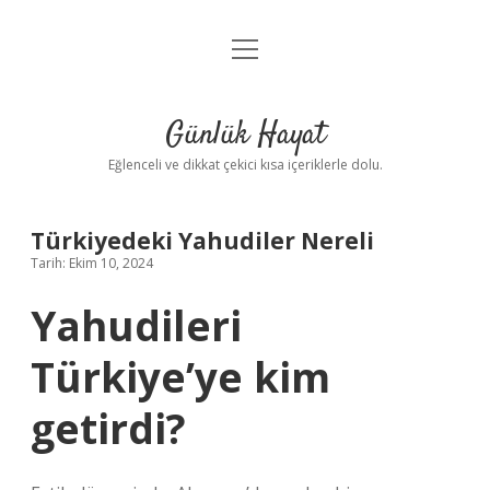
menüyü
Anasayfa
aç
Gizlilik Politikası
Günlük Hayat
Yasal Uyarı
Eğlenceli ve dikkat çekici kısa içeriklerle dolu.
Hakkımızda
Türkiyedeki Yahudiler Nereli
Tarih: Ekim 10, 2024
Yahudileri
Türkiye’ye kim
getirdi?