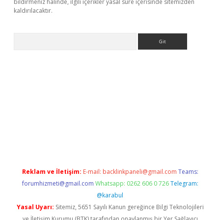
bildirmeniz halinde, ilgili içerikler yasal süre içerisinde sitemizden
kaldırılacaktır.
Arama
i giriş
betexper.xyz
Reklam ve İletişim:
E-mail:
backlinkpaneli@gmail.com
Teams:
forumhizmeti@gmail.com
Whatsapp: 0262 606 0 726
Telegram:
@karabul
Yasal Uyarı:
Sitemiz, 5651 Sayılı Kanun gereğince Bilgi Teknolojileri
ve İletişim Kurumu (BTK) tarafından onaylanmış bir Yer Sağlayıcı