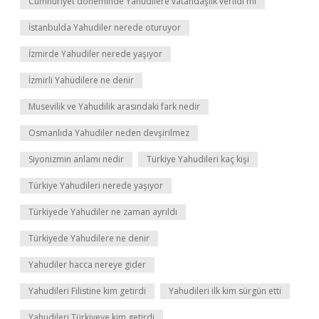
Cumhuriyet döneminde Yahudilere vatandaşlık verildi mi
İstanbulda Yahudiler nerede oturuyor
İzmirde Yahudiler nerede yaşıyor
İzmirli Yahudilere ne denir
Musevilik ve Yahudilik arasındaki fark nedir
Osmanlıda Yahudiler neden devşirilmez
Siyonizmin anlamı nedir
Türkiye Yahudileri kaç kişi
Türkiye Yahudileri nerede yaşıyor
Türkiyede Yahudiler ne zaman ayrıldı
Türkiyede Yahudilere ne denir
Yahudiler hacca nereye gider
Yahudileri Filistine kim getirdi
Yahudileri ilk kim sürgün etti
Yahudileri Türkiyeye kim getirdi