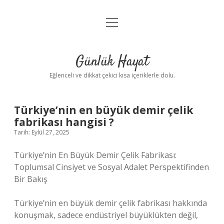
menüyü
Anasayfa
aç
Gizlilik Politikası
Günlük Hayat
Yasal Uyarı
Eğlenceli ve dikkat çekici kısa içeriklerle dolu.
Hakkımızda
Türkiye’nin en büyük demir çelik
fabrikası hangisi ?
Tarih: Eylül 27, 2025
Türkiye’nin En Büyük Demir Çelik Fabrikası:
Toplumsal Cinsiyet ve Sosyal Adalet Perspektifinden
Bir Bakış
Türkiye’nin en büyük demir çelik fabrikası hakkında
konuşmak, sadece endüstriyel büyüklükten değil,