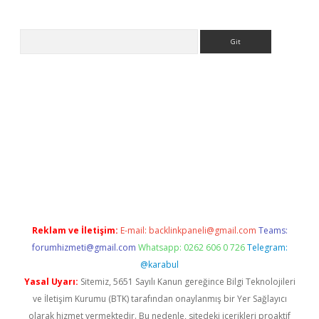
Arama
betexper.xyz
Reklam ve İletişim:
E-mail:
backlinkpaneli@gmail.com
Teams:
forumhizmeti@gmail.com
Whatsapp: 0262 606 0 726
Telegram:
@karabul
Yasal Uyarı:
Sitemiz, 5651 Sayılı Kanun gereğince Bilgi Teknolojileri
ve İletişim Kurumu (BTK) tarafından onaylanmış bir Yer Sağlayıcı
olarak hizmet vermektedir. Bu nedenle, sitedeki içerikleri proaktif