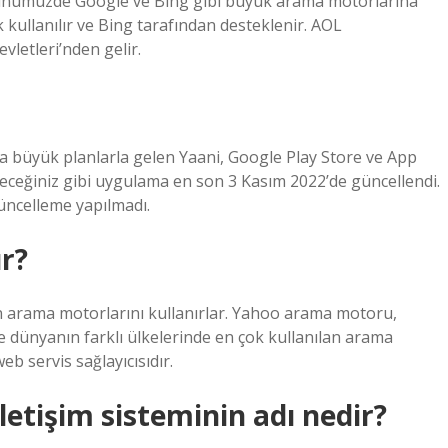
günümüzde Google ve Bing gibi büyük arama motorlarına
 kullanılır ve Bing tarafından desteklenir. AOL
vletleri’nden gelir.
da büyük planlarla gelen Yaani, Google Play Store ve App
ileceğiniz gibi uygulama en son 3 Kasım 2022’de güncellendi.
üncelleme yapılmadı.
r?
için arama motorlarını kullanırlar. Yahoo arama motoru,
re dünyanın farklı ülkelerinde en çok kullanılan arama
b servis sağlayıcısıdır.
 iletişim sisteminin adı nedir?