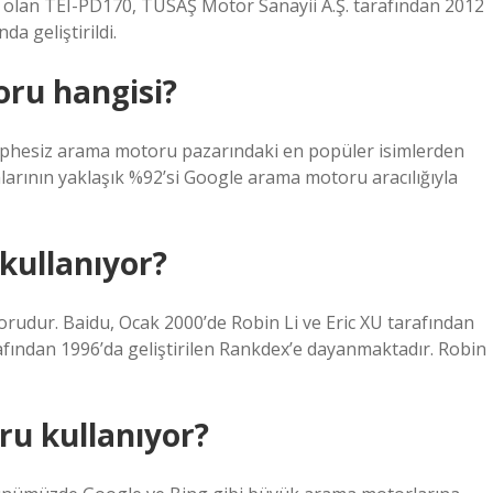
ru olan TEI-PD170, TUSAŞ Motor Sanayii A.Ş. tarafından 2012
da geliştirildi.
ru hangisi?
şüphesiz arama motoru pazarındaki en popüler isimlerden
alarının yaklaşık %92’si Google arama motoru aracılığıyla
kullanıyor?
orudur. Baidu, Ocak 2000’de Robin Li ve Eric XU tarafından
afından 1996’da geliştirilen Rankdex’e dayanmaktadır. Robin
u kullanıyor?