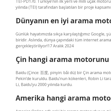
TEI-PD170. Türkiye’nin ilk yerli ve milli uçak moto
yılında (TEI) tarafından başlatılan bir proje kapsamın
Dünyanın en iyi arama moto
Günlük hayatımızda sıkça karşılaştığımız Google, 
biridir. Aslında, dünya çapındaki tüm internet aram
gerçekleştiriliyor!17 Aralık 2024
Çin hangi arama motorunu 
Baidu (Çince: 百度, pinyin: bǎi dù) bir Çin arama mot
Pekin’de kuruldu. Baidu’nun kökenleri, Robin Li tar
Li, Baidu’yu 2000 yılında kurdu.
Amerika hangi arama motor