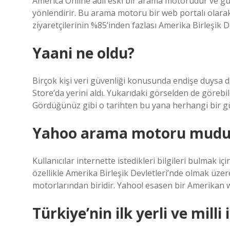
America Online adlı eski bir arama motorudur ve 
yönlendirir. Bu arama motoru bir web portalı olarak
ziyaretçilerinin %85’inden fazlası Amerika Birleşik De
Yaani ne oldu?
Birçok kişi veri güvenliği konusunda endişe duysa 
Store’da yerini aldı. Yukarıdaki görselden de göreb
Gördüğünüz gibi o tarihten bu yana herhangi bir g
Yahoo arama motoru mudu
Kullanıcılar internette istedikleri bilgileri bulmak 
özellikle Amerika Birleşik Devletleri’nde olmak üze
motorlarından biridir. Yahoo! esasen bir Amerikan we
Türkiye’nin ilk yerli ve milli