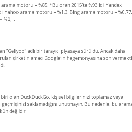
 arama motoru – %85. *Bu oran 2015’te %93 idi. Yandex
di. Yahoo arama motoru – %1,3. Bing arama motoru – %0,77.
– %0,1.
 “Geliyoo” adlı bir tarayıcı piyasaya sürüldü. Ancak daha
kurulan şirketin amacı Google’ın hegemonyasına son vermekti
dı.
biri olan DuckDuckGo, kişisel bilgilerinizi toplamaz veya
geçmişinizi saklamadığını unutmayın. Bu nedenle, bu aram
ün değildir.