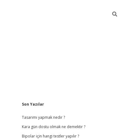
Sidebar
Son Yazılar
betci giriş
betexper.x
Tasarımı yapmak nedir ?
Kara gün dostu olmak ne demektir ?
Bipolar için hangi testler yapılır ?