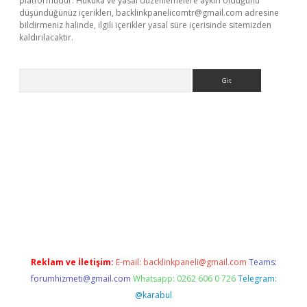
platformudur. Hukuka ve yasal düzenlemelere aykırı olduğunu
düşündüğünüz içerikleri,
backlinkpanelicomtr@gmail.com
adresine
bildirmeniz halinde, ilgili içerikler yasal süre içerisinde sitemizden
kaldırılacaktır.
Arama
texper.xyz
Reklam ve İletişim:
E-mail:
backlinkpaneli@gmail.com
Teams:
forumhizmeti@gmail.com
Whatsapp: 0262 606 0 726
Telegram:
@karabul