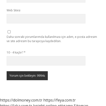
Web Sitesi
Daha sonraki yorumlarımda kullanılması için adım, e-posta adresim
ve site adresim bu tarayıcıya kaydedilsin.
10 - 4 kaçtır?
*
https://dolmoney.com.tr
https://feya.com.tr
https://laka.com.tr
knight online
nttgame
Sitemap