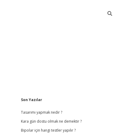
Sidebar
Son Yazılar
betci giriş
betexper.
Tasarımı yapmak nedir ?
Kara gün dostu olmak ne demektir ?
Bipolar için hangi testler yapılır ?