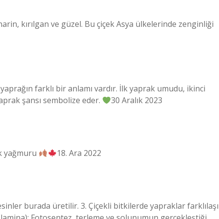
rin, kırılgan ve güzel. Bu çiçek Asya ülkelerinde zenginliği
yaprağın farklı bir anlamı vardır. İlk yaprak umudu, ikinci
yaprak şansı sembolize eder.
30 Aralık 2023
k yağmuru
18. Ara 2022
ler burada üretilir. 3. Çiçekli bitkilerde yapraklar farklılaşı
ı (lamina): Fotosentez, terleme ve solunumun gerçekleştiği