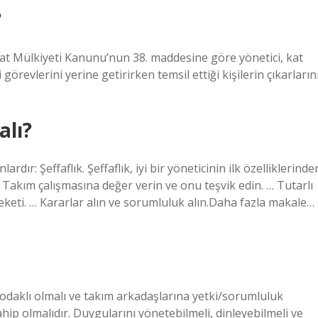
?
 Kat Mülkiyeti Kanunu’nun 38. maddesine göre yönetici, kat
görevlerini yerine getirirken temsil ettiği kişilerin çıkarların
alı?
ardır: Şeffaflık. Şeffaflık, iyi bir yöneticinin ilk özelliklerinde
… Takım çalışmasına değer verin ve onu teşvik edin. … Tutarlı
eketi. … Kararlar alın ve sorumluluk alın.Daha fazla makale…
 odaklı olmalı ve takım arkadaşlarına yetki/sorumluluk
ahip olmalıdır. Duygularını yönetebilmeli, dinleyebilmeli ve