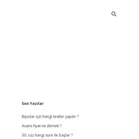
Sidebar
Son Yazılar
betci giriş
betexper
Bipolar için hangi testler yapılır ?
Avans fiyat ne demek ?
30. cüz hangi sure ile başlar ?