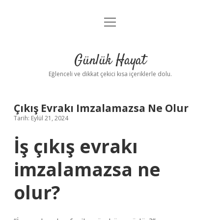
menüyü
Anasayfa
aç
Gizlilik Politikası
Günlük Hayat
Yasal Uyarı
Eğlenceli ve dikkat çekici kısa içeriklerle dolu.
Hakkımızda
Çıkış Evrakı Imzalamazsa Ne Olur
Tarih: Eylül 21, 2024
İş çıkış evrakı
imzalamazsa ne
olur?