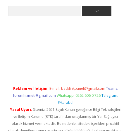
Arama
betci giriş
betexper.xyz
Reklam ve İletişim:
E-mail:
backlinkpaneli@gmail.com
Teams:
forumhizmeti@gmail.com
Whatsapp: 0262 606 0 726
Telegram:
@karabul
Yasal Uyarı:
Sitemiz, 5651 Sayılı Kanun gereğince Bilgi Teknolojileri
ve İletişim Kurumu (BTK) tarafından onaylanmış bir Yer Sağlayıcı
olarak hizmet vermektedir. Bu nedenle, sitedeki içerikleri proaktif
olarak denetleme veya araştırma yükümlülüğümüz bulunmamaktadır.