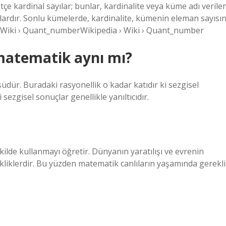
itçe kardinal sayılar; bunlar, kardinalite veya küme adı verile
lardır. Sonlu kümelerde, kardinalite, kümenin eleman sayısın
 › Wiki › Quant_numberWikipedia › Wiki › Quant_number
matematik aynı mı?
dür. Buradaki rasyonellik o kadar katıdır ki sezgisel
ezgisel sonuçlar genellikle yanıltıcıdır.
ilde kullanmayı öğretir. Dünyanın yaratılışı ve evrenin
kliklerdir. Bu yüzden matematik canlıların yaşamında gerekli