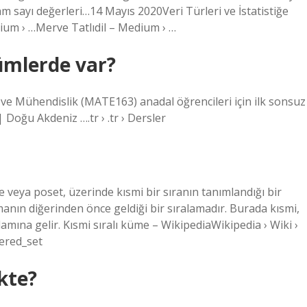
. Tam sayı değerleri…14 Mayıs 2020Veri Türleri ve İstatistiğe
dium › …Merve Tatlıdil – Medium › …
ümlerde var?
 ve Mühendislik (MATE163) anadal öğrencileri için ilk sonsuz
Doğu Akdeniz ….tr › .tr › Dersler
 veya poset, üzerinde kısmi bir sıranın tanımlandığı bir
emanın diğerinden önce geldiği bir sıralamadır. Burada kısmi,
amına gelir. Kısmi sıralı küme – WikipediaWikipedia › Wiki ›
dered_set
kte?