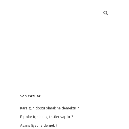
Sidebar
Son Yazılar
betci giriş
betexper.xy
Kara gün dostu olmak ne demektir ?
Bipolar için hangi testler yapılır ?
Avans fiyat ne demek ?