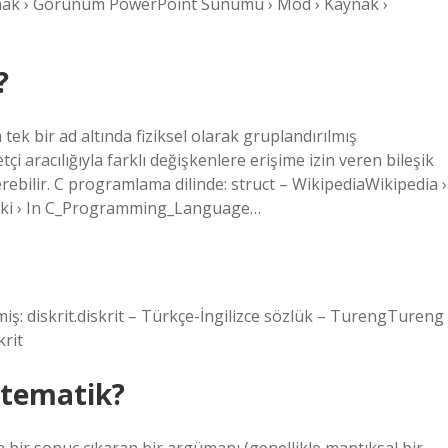
ynak › Görünüm PowerPoint Sunumu › Mod › Kaynak ›
?
tek bir ad altında fiziksel olarak gruplandırılmış
tçi aracılığıyla farklı değişkenlere erişime izin veren bileşik
içerebilir. C programlama dilinde: struct – WikipediaWikipedia ›
iki › In C_Programming_Language…
miş: diskrit.diskrit – Türkçe-İngilizce sözlük – TurengTureng 
krit
atematik?