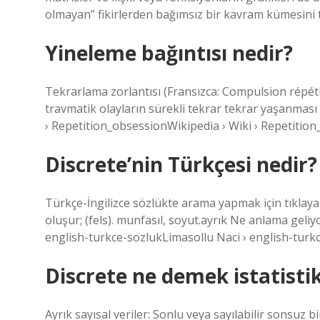
olmayan” fikirlerden bağımsız bir kavram kümesini 
Yineleme bağıntısı nedir?
Tekrarlama zorlantısı (Fransızca: Compulsion répéti
travmatik olayların sürekli tekrar tekrar yaşanmas
› Repetition_obsessionWikipedia › Wiki › Repetitio
Discrete’nin Türkçesi nedir?
Türkçe-İngilizce sözlükte arama yapmak için tıklayabili
oluşur; (fels). munfasıl, soyut.ayrık Ne anlama geli
english-turkce-sozlukLimasollu Naci › english-turk
Discrete ne demek istatisti
Ayrık sayısal veriler: Sonlu veya sayılabilir sonsuz bi