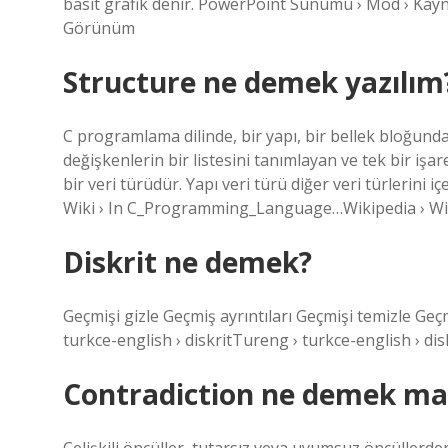
basit grafik denir. PowerPoint Sunumu › Mod › Ka
Görünüm
Structure ne demek yazılım
C programlama dilinde, bir yapı, bir bellek bloğunda 
değişkenlerin bir listesini tanımlayan ve tek bir işare
bir veri türüdür. Yapı veri türü diğer veri türlerini 
Wiki › In C_Programming_Language…Wikipedia › W
Diskrit ne demek?
Geçmişi gizle Geçmiş ayrıntıları Geçmişi temizle Geç
turkce-english › diskritTureng › turkce-english › dis
Contradiction ne demek m