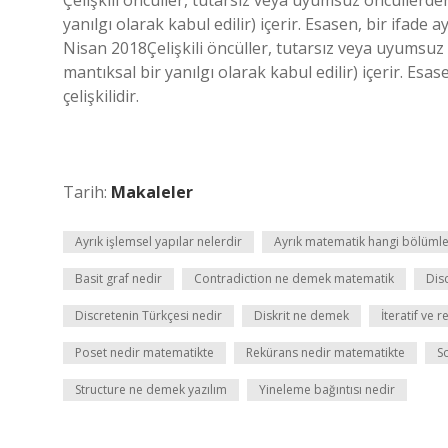
Çelişkili öncüller, tutarsız veya uyumsuz öncüllerde
yanılgı olarak kabul edilir) içerir. Esasen, bir ifade 
Nisan 2018Çelişkili öncüller, tutarsız veya uyumsuz
mantıksal bir yanılgı olarak kabul edilir) içerir. Es
çelişkilidir.
Tarih:
Makaleler
Ayrık işlemsel yapılar nelerdir
Ayrık matematik hangi bölümle
Basit graf nedir
Contradiction ne demek matematik
Dis
Discretenin Türkçesi nedir
Diskrit ne demek
İteratif ve r
Poset nedir matematikte
Rekürans nedir matematikte
S
Structure ne demek yazılım
Yineleme bağıntısı nedir