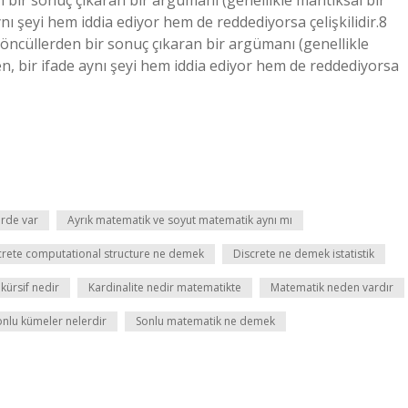
n bir sonuç çıkaran bir argümanı (genellikle mantıksal bir
aynı şeyi hem iddia ediyor hem de reddediyorsa çelişkilidir.8
 öncüllerden bir sonuç çıkaran bir argümanı (genellikle
asen, bir ifade aynı şeyi hem iddia ediyor hem de reddediyorsa
rde var
Ayrık matematik ve soyut matematik aynı mı
crete computational structure ne demek
Discrete ne demek istatistik
ekürsif nedir
Kardinalite nedir matematikte
Matematik neden vardır
onlu kümeler nelerdir
Sonlu matematik ne demek