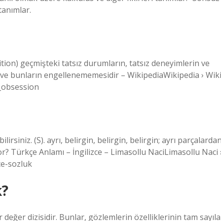
tanımlar.
tion) geçmişteki tatsız durumların, tatsız deneyimlerin ve
ı ve bunların engellenememesidir – WikipediaWikipedia › Wik
n_obsession
rsiniz. (S). ayrı, belirgin, belirgin, belirgin; ayrı parçalarda
yor? Türkçe Anlamı – İngilizce – Limasollu NaciLimasollu Naci 
ce-sozluk
k?
r değer dizisidir. Bunlar, gözlemlerin özelliklerinin tam sayıla