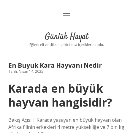
menüyü
Anasayfa
aç
Gizlilik Politikası
Günlük Hayat
Yasal Uyarı
Eğlenceli ve dikkat çekici kısa içeriklerle dolu.
Hakkımızda
En Buyuk Kara Hayvanı Nedir
Tarih: Nisan 14, 2025
Karada en büyük
hayvan hangisidir?
Bakış Açısı | Karada yaşayan en büyük hayvan olan
Afrika filinin erkekleri 4 metre yüksekliğe ve 7 bin kg