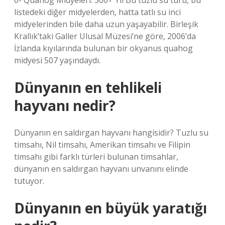
6- Quahog Midyeleri: 500+ Yıl Bu tuzlu su türü, bu
listedeki diğer midyelerden, hatta tatlı su inci
midyelerinden bile daha uzun yaşayabilir. Birleşik
Krallık’taki Galler Ulusal Müzesi’ne göre, 2006’da
İzlanda kıyılarında bulunan bir okyanus quahog
midyesi 507 yaşındaydı.
Dünyanın en tehlikeli
hayvanı nedir?
Dünyanın en saldırgan hayvanı hangisidir? Tuzlu su
timsahı, Nil timsahı, Amerikan timsahı ve Filipin
timsahı gibi farklı türleri bulunan timsahlar,
dünyanın en saldırgan hayvanı unvanını elinde
tutuyor.
Dünyanın en büyük yaratığı