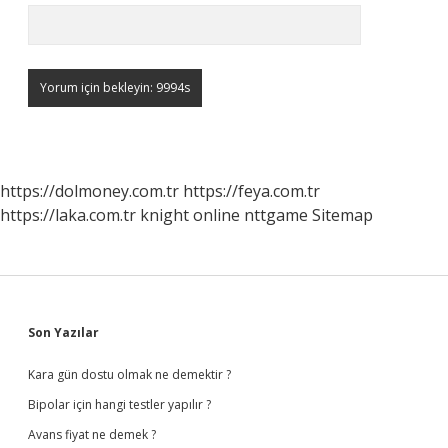
https://dolmoney.com.tr
https://feya.com.tr
https://laka.com.tr
knight online
nttgame
Sitemap
Sidebar
Son Yazılar
Kara gün dostu olmak ne demektir ?
Bipolar için hangi testler yapılır ?
Avans fiyat ne demek ?