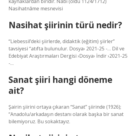
kaynaklardan biridir. Nâbî (öldü 1124/1712)
Nasihatnâme mesnevisi
Nasihat şiirinin türü nedir?
“Liebessil’deki şiirlerde, didaktik (eğitim) şiirler”
tavsiyesi “atıfta bulunulur. Dosya› 2021-25 -… Dil ve
Edebiyat Araştırmaları Dergisi ›Dosya› İndir ›2021-25
-…
Sanat şiiri hangi döneme
ait?
Şairin şiirini ortaya çıkaran “Sanat” şiirinde (1926);
“Anadolu/arkadaşın destanı olarak başka bir sanat
bilemiyoruz. Bu sokaktayız.