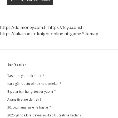
https://dolmoney.com.tr
https://feya.com.tr
https://laka.com.tr
knight online
nttgame
Sitemap
Sidebar
Son Yazılar
Tasarımı yapmak nedir ?
Kara gün dostu olmak ne demektir ?
Bipolar için hangi testler yapılır ?
Avans fiyat ne demek ?
30. cüz hangi sure ile başlar ?
2025 yılında kira davası avukatlık ücreti ne kadar ?