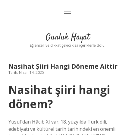
menüyü
Anasayfa
aç
Gizlilik Politikası
Günlük Hayat
Yasal Uyarı
Eğlenceli ve dikkat çekici kısa içeriklerle dolu.
Hakkımızda
Nasihat Şiiri Hangi Döneme Aittir
Tarih: Nisan 14, 2025
Nasihat şiiri hangi
dönem?
Yusuf’dan Hâcib XI var. 18. yüzyılda Türk dili,
edebiyatı ve kültürel tarih tarihindeki en önemli